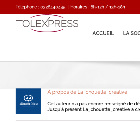
Passer
Téléphone : 0328440445
|
Horaires : 8h-12h / 13h-18h
au
contenu
ACCUEIL
LA SO
À propos de
La_chouette_creative
Cet auteur n'a pas encore renseigné de dét
Jusqu'à présent La_chouette_creative a cr