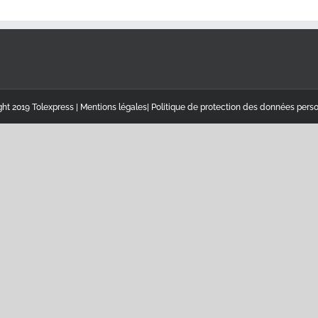
ht 2019 Tolexpress |
Mentions légales
|
Politique de protection des données pers