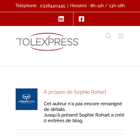
Passer
Téléphone : 0328440445
|
Horaires : 8h-12h / 13h-18h
au
contenu
À propos de
Sophie Rohart
Cet auteur n'a pas encore renseigné
de détails.
Jusqu'à présent Sophie Rohart a créé
0 entrées de blog.