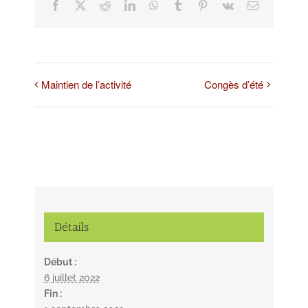
Facebook
X
Reddit
LinkedIn
WhatsApp
Tumblr
Pinterest
Vk
Email
Maintien de l’activité
Congès d’été
Détails
Début :
6 juillet 2022
Fin :