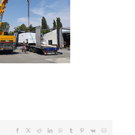
Facebook
X
Reddit
LinkedIn
WhatsApp
Tumblr
Pinterest
Vk
Email