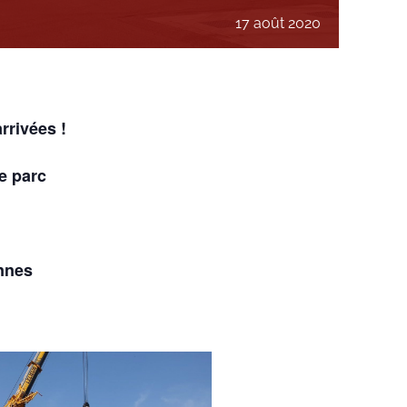
17 août 2020
rrivées !
e parc
onnes