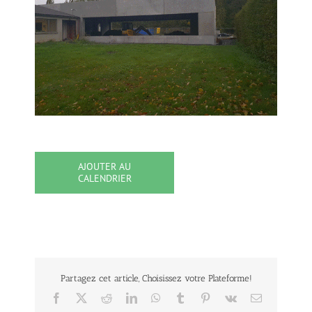
AJOUTER AU
CALENDRIER
Partagez cet article, Choisissez votre Plateforme!
Facebook
X
Reddit
LinkedIn
WhatsApp
Tumblr
Pinterest
Vk
Email