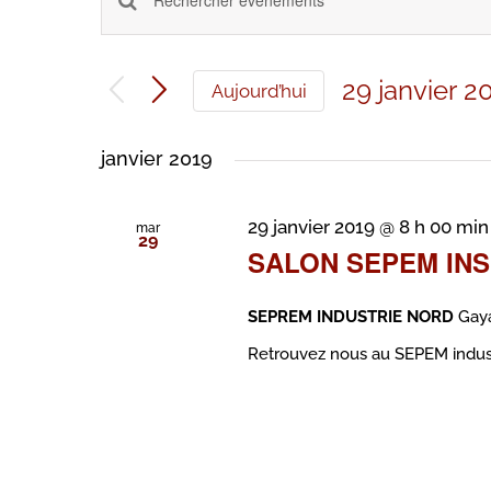
Saisir
Recherche
mot-
et
clé.
Rechercher
navigation
29 janvier 2
Évènements
Aujourd’hui
de
par
Sélectionne
mot-
vues
une
clé.
janvier 2019
Évènements
date.
29 janvier 2019 @ 8 h 00 min
mar
29
SALON SEPEM IN
SEPREM INDUSTRIE NORD
Gaya
Retrouvez nous au SEPEM industri