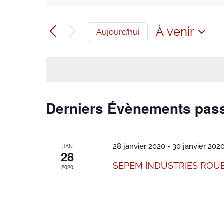
mot-
et
clé.
Rechercher
navigation
À venir
Évènements
Aujourd’hui
de
par
Sélectionne
mot-
vues
une
clé.
Évènements
date.
Derniers Évènements pas
JAN
28 janvier 2020
-
30 janvier 202
28
SEPEM INDUSTRIES ROUE
2020