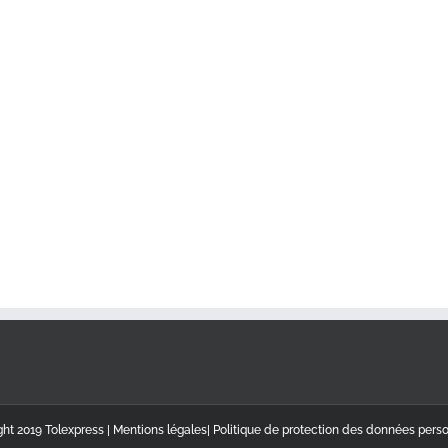
ht 2019 Tolexpress |
Mentions légales
|
Politique de protection des données pers