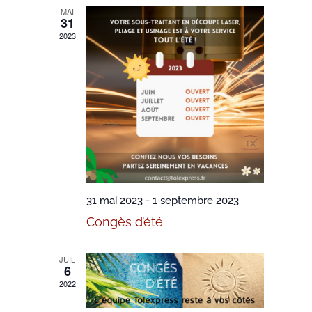
de
MAI
31
vues
2023
Évènements
31 mai 2023
-
1 septembre 2023
Congès d’été
JUIL
6
2022